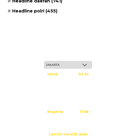
Headline daerah
(741)
Headline polri
(455)
Ahad, 24 Safar 1448 H / 09 Agustus 2026
Imsak
04:34
Subuh
04:44
Dzuhur
12:02
Ashar
15:23
Maghrib
17:58
Isya
19:09
Waktu sholat berikutnya dalam:
1 jam 50 menit 53 detik