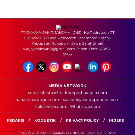
Sumber: Kemenag
PT CAHAYA SINAR SANJAYA (CNS) Kp Pasirdoton RT
003 RW 002 Desa Pasirdoton Kecamatan Cidahu
Kabupaten Sukabumi Jawa Barat Email:
sunjayahilman0@gmail.com Telpon: 0856-0080-
9783
MEDIA NETWORK
sorotanfakta.info
kompasharapan.com
hariansinarbogor.com
suararakyatindependen.com
haloterkini.com
Whatsapp.com
REDAKSI
KODE ETIK
PRIVACY POLICY
INDEKS
COPYRIGHT© 2025. SUARARAKYAT.INFO, ALL RIGHTS RESERVED