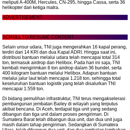
meliputi A-400M, Hercules, CN-295, hingga Cassa, serta 36
helikopter dari ketiga matra.
ADVERTISEMENT
SCROLL TO RESUME CONTENT
Selain unsur udara, TNI juga mengerahkan 16 kapal perang,
terdiri dari 14 KRI dan dua Kapal ADRI. Hingga saat ini,
distribusi bantuan melalui udara telah mencapai total 314
ton, termasuk airdrop dan Helibox. Pada hari ini saja, TNI
kembali mengirimkan 6 ton airdrop dalam 36 bundel, serta
400 kilogram bantuan melalui Helibox. Adapun bantuan
melalui jalur laut telah mencapai 1.218 ton, sehingga total
keseluruhan bantuan logistik yang telah disalurkan TNI
mencapai 1.559 ton.
Di bidang pemulihan infrastruktur, TNI terus mengakselerasi
pembangunan jembatan Bailey di wilayah yang terputus
akibat bencana. Di Aceh, terdapat tiga unit yang sedang
dibangun dan tiga unit dalam proses pengiriman. Di
Sumatera Barat telah dibangun dua unit, dan dua unit juga
masih dalam tahap pengiriman. Sedangkan di Sumatera
Utara, telah dibangun dua unit, dan dua jembatan tambahan