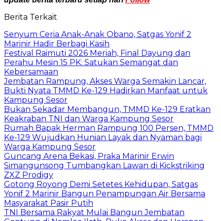
Berita Terkait
Senyum Ceria Anak-Anak Obano, Satgas Yonif 2
Marinir Hadir Berbagi Kasih
Festival Raimuti 2026 Meriah, Final Dayung dan
Perahu Mesin 15 PK: Satukan Semangat dan
Kebersamaan
Jembatan Rampung, Akses Warga Semakin Lancar,
Bukti Nyata TMMD Ke-129 Hadirkan Manfaat untuk
Kampung Sesor
Bukan Sekadar Membangun, TMMD Ke-129 Eratkan
Keakraban TNI dan Warga Kampung Sesor
Rumah Bapak Herman Rampung 100 Persen, TMMD
Ke-129 Wujudkan Hunian Layak dan Nyaman bagi
Warga Kampung Sesor
Guncang Arena Bekasi, Praka Marinir Erwin
Simangunsong Tumbangkan Lawan di Kickstriking
ZXZ Prodigy
Gotong Royong Demi Setetes Kehidupan, Satgas
Yonif 2 Marinir Bangun Penampungan Air Bersama
Masyarakat Pasir Putih
TNI Bersama Rakyat Mulai Bangun Jembatan