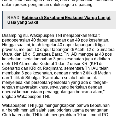
dalam proses pengiriman untuk segera dipasang.
READ
Babinsa di Sukabumi Evakuasi Warga Lanjut
Usia yang Sakit
Disamping itu, Wakapuspen TNI menjabarkan terkait
pengoperasian 40 dapur lapangan dan 49 pos kesehatan.
Hingga saat ini, telah tergelar 40 dapur lapangan di tiga
provinsi, meliputi 10 dapur lapangan di Aceh, 12 di Sumatera
Utara, dan 18 di Sumatera Barat. TNI AD menggelar 43 pos
kesehatan, serta tambahan 3 pos kesehatan juga didirikan
oleh TNI AL melalui Koderal 1 dan 2 unsur KRI (KRI dr.
Soeharso dan KRI dr. Radjiman), sementara TNI AU telah
membuka 3 pos kesehatan, dengan rincian 2 titik di Medan
dan 1 titik di Sibolga. “Kami akan selalu hadir untuk
menyelesaikan persoalan-persoalan yang ada di tengah-
tengah masyarakat khususnya yang berkaitan dengan
operasi kemanusiaan penanggulangan bencana alam,”
ungkap Wakapuspen TNI.
Wakapuspen TNI juga mengungkapkan bahwa kebutuhan
air bersih menjadi salah satu prioritas utama penanganan.
Oleh karena itu, TNI telah mengerahkan 10 unit mobil RO