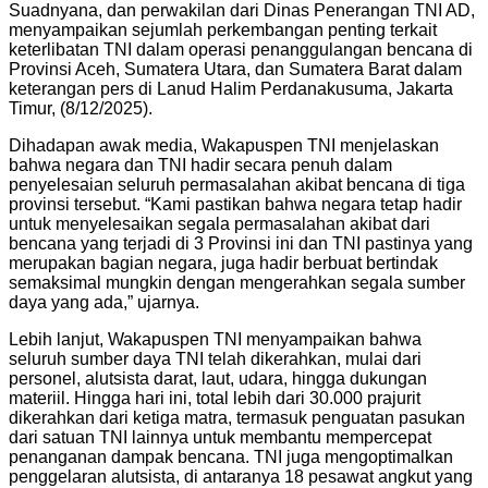
Suadnyana, dan perwakilan dari Dinas Penerangan TNI AD,
menyampaikan sejumlah perkembangan penting terkait
keterlibatan TNI dalam operasi penanggulangan bencana di
Provinsi Aceh, Sumatera Utara, dan Sumatera Barat dalam
keterangan pers di Lanud Halim Perdanakusuma, Jakarta
Timur, (8/12/2025).
Dihadapan awak media, Wakapuspen TNI menjelaskan
bahwa negara dan TNI hadir secara penuh dalam
penyelesaian seluruh permasalahan akibat bencana di tiga
provinsi tersebut. “Kami pastikan bahwa negara tetap hadir
untuk menyelesaikan segala permasalahan akibat dari
bencana yang terjadi di 3 Provinsi ini dan TNI pastinya yang
merupakan bagian negara, juga hadir berbuat bertindak
semaksimal mungkin dengan mengerahkan segala sumber
daya yang ada,” ujarnya.
Lebih lanjut, Wakapuspen TNI menyampaikan bahwa
seluruh sumber daya TNI telah dikerahkan, mulai dari
personel, alutsista darat, laut, udara, hingga dukungan
materiil. Hingga hari ini, total lebih dari 30.000 prajurit
dikerahkan dari ketiga matra, termasuk penguatan pasukan
dari satuan TNI lainnya untuk membantu mempercepat
penanganan dampak bencana. TNI juga mengoptimalkan
penggelaran alutsista, di antaranya 18 pesawat angkut yang