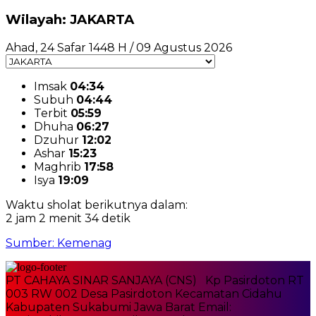
Wilayah: JAKARTA
Ahad, 24 Safar 1448 H / 09 Agustus 2026
Imsak
04:34
Subuh
04:44
Terbit
05:59
Dhuha
06:27
Dzuhur
12:02
Ashar
15:23
Maghrib
17:58
Isya
19:09
Waktu sholat berikutnya dalam:
2 jam 2 menit 33 detik
Sumber: Kemenag
PT CAHAYA SINAR SANJAYA (CNS) Kp Pasirdoton RT
003 RW 002 Desa Pasirdoton Kecamatan Cidahu
Kabupaten Sukabumi Jawa Barat Email: