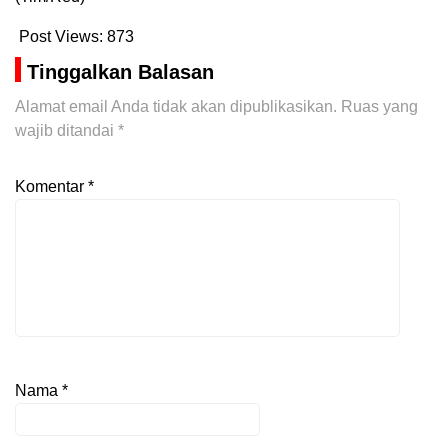
Post Views:
873
Tinggalkan Balasan
Alamat email Anda tidak akan dipublikasikan.
Ruas yang
wajib ditandai
*
Komentar
*
Nama
*