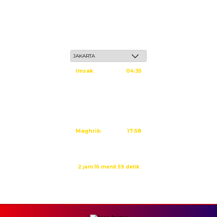
Sabtu, 23 Safar 1448 H / 08 Agustus 2026
Imsak
04:35
Subuh
04:45
Dzuhur
12:02
Ashar
15:23
Maghrib
17:58
Isya
19:09
Waktu sholat berikutnya dalam:
2 jam 16 menit 58 detik
Sumber: Kemenag