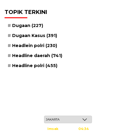
TOPIK TERKINI
Dugaan
(227)
Dugaan Kasus
(391)
Headlein polri
(230)
Headline daerah
(741)
Headline polri
(455)
Ahad, 24 Safar 1448 H / 09 Agustus 2026
Imsak
04:34