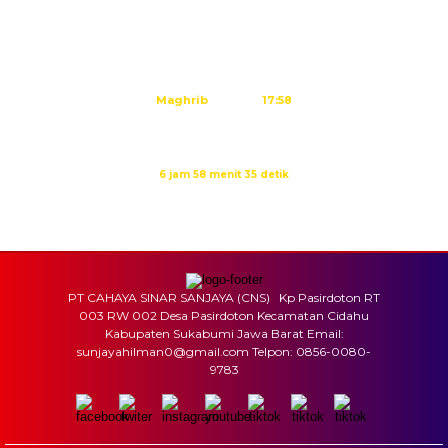
Subuh
04:44
Dzuhur
12:02
Ashar
15:23
Maghrib
17:58
Isya
19:09
Waktu sholat berikutnya dalam:
6 jam 58 menit 34 detik
Sumber: Kemenag
PT CAHAYA SINAR SANJAYA (CNS) Kp Pasirdoton RT
003 RW 002 Desa Pasirdoton Kecamatan Cidahu
Kabupaten Sukabumi Jawa Barat Email:
sunjayahilman0@gmail.com Telpon: 0856-0080-
9783