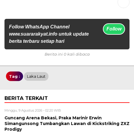
Follow WhatsApp Channel
Follow
www.suararakyat.info untuk update
berita terbaru setiap hari
Berita ini 0 kali dibaca
Tag :
Laka Laut
BERITA TERKAIT
Minggu, 9 Agustus 2026 - 02:20 WIB
Guncang Arena Bekasi, Praka Marinir Erwin
Simangunsong Tumbangkan Lawan di Kickstriking ZXZ
Prodigy