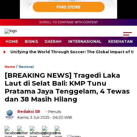
SCROLL TO CONTINUE WITH CONTENT
HOME
BISNIS
DAERAH
INTERNASIONAL
KESEHATAN
Unifying the World Through Soccer: The Global Impact of th
/
Home
Nasional
[BREAKING NEWS] Tragedi Laka
Laut di Selat Bali: KMP Tunu
Pratama Jaya Tenggelam, 4 Tewas
dan 38 Masih Hilang
Redaksi SR
- Penulis
Kamis, 3 Juli 2025
- 06:20 WIB