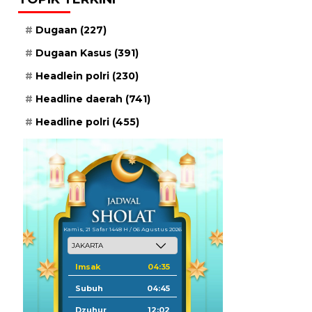
Dugaan
(227)
Dugaan Kasus
(391)
Headlein polri
(230)
Headline daerah
(741)
Headline polri
(455)
Kamis, 21 Safar 1448 H / 06 Agustus 2026
Imsak
04:35
Subuh
04:45
Dzuhur
12:02