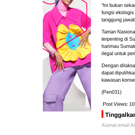
“Ini bukan seka
fungsi ekologis
tanggung jawab
Taman Nasional
terpenting di S
harimau Sumate
ilegal untuk pe
Dengan dilaksa
dapat dipulihka
kawasan konserv
(Pen031)
Post Views:
10
Tinggalka
Alamat email An