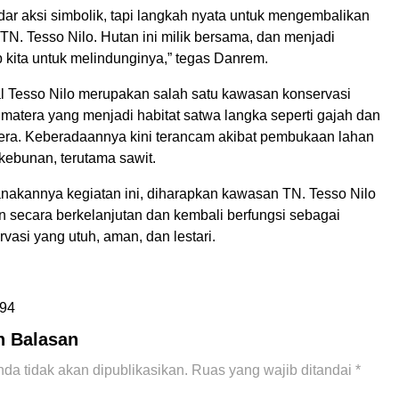
dar aksi simbolik, tapi langkah nyata untuk mengembalikan
 TN. Tesso Nilo. Hutan ini milik bersama, dan menjadi
 kita untuk melindunginya,” tegas Danrem.
 Tesso Nilo merupakan salah satu kawasan konservasi
umatera yang menjadi habitat satwa langka seperti gajah dan
ra. Keberadaannya kini terancam akibat pembukaan lahan
rkebunan, terutama sawit.
nakannya kegiatan ini, diharapkan kawasan TN. Tesso Nilo
n secara berkelanjutan dan kembali berfungsi sebagai
asi yang utuh, aman, dan lestari.
94
n Balasan
da tidak akan dipublikasikan.
Ruas yang wajib ditandai
*