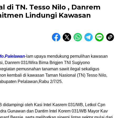
l di TN. Tesso Nilo , Danrem
itmen Lindungi Kawasan
fo.Palelawan
-lam upaya mendukung pemulihan kawasan
si, Danrem 031/Wira Bima Brigjen TNI Sugiyono
egiatan pemusnahan tanaman sawit ilegal sekaligus
n kembali di kawasan Taman Nasional (TN) Tesso Nilo,
abupaten Pelalawan,Rabu 2/7/25.
didampingi oleh Kasi Intel Kasrem 031/WB, Letkol Cpn
ndra Gunawan dan Dantim Intel Korem 031/WB Mayor Kav
nard Bessie, serta melibatkan sinergi lintas sektor mulai dari