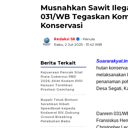
Musnahkan Sawit Ilega
031/WB Tegaskan Kom
Konservasi
Redaksi SR
- Penulis
Rabu, 2 Juli 2025
- 13:42 WIB
Suararakyat.in
Berita Terkait
hutan konserva
Kejuaraan Pencak Silat
melaksanakan k
Piala Gubernur PBD
2026, Atlet Kodam XVIII
penanaman poho
Kasuari Torehkan
Desa Segati, K
Prestasi Gemilang
Bupati Teluk Bintuni
Serahkan Hibah
Speedboat kepada
Kodaeral XIV, Dukung
Danrem 031/WB 
Ground Breaking
Fransiskus He
Pelabuhan Babo
Christopher Leo