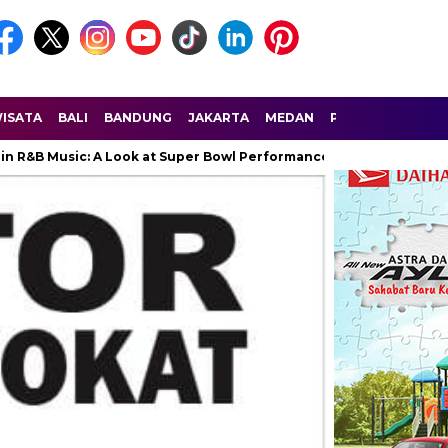
ISATA
BALI
BANDUNG
JAKARTA
MEDAN
PALEMBANG
SU
ic: A Look at Super Bowl Performances, New Albums, Rising Stars, 