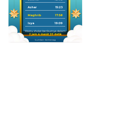
Ashar
15:23
Maghrib
17:58
Isya
19:09
Waktu sholat berikutnya dalam:
2 jam 4 menit 19 detik
Sumber: Kemenag