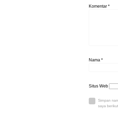
Komentar
*
Nama
*
Situs Web
Simpan nama
saya beriku