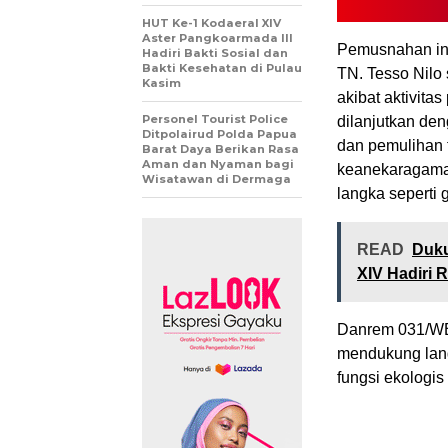
HUT Ke-1 Kodaeral XIV
Aster Pangkoarmada III
Pemusnahan ini
Hadiri Bakti Sosial dan
Bakti Kesehatan di Pulau
TN. Tesso Nilo
Kasim
akibat aktivita
Personel Tourist Police
dilanjutkan de
Ditpolairud Polda Papua
dan pemulihan f
Barat Daya Berikan Rasa
Aman dan Nyaman bagi
keanekaragaman
Wisatawan di Dermaga
langka seperti 
READ
Duku
XIV Hadiri 
Danrem 031/WB
mendukung lan
fungsi ekologi