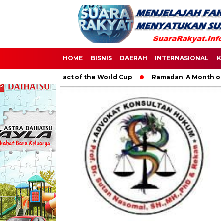
HOME
BISNIS
DAERAH
INTERNASIONAL
K
obal Impact of the World Cup
Ramadan: A Month of Spiritual 