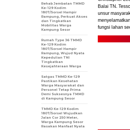
Rehab Jembatan TMMD
Balai TN. Tess
Ke-129 Kodim
1807/Sorsel Hampir
unsur masyarak
Rampung, Perkuat Akses
menyelamatkan 
dan Tingkatkan
Mobilitas Warga
fungsi lahan sec
Kampung Sesor
Rumah Type 36 TMMD
Ke-129 Kodim
1807/Sorsel Hampir
Rampung, Wujud Nyata
Kepedulian TNI
Tingkatkan
Kesejahteraan Warga
Satgas TMMD Ke-129
Pastikan Kesehatan
Warga Masyarakat dan
Personel Tetap Prima
Demi Suksesnya TMMD
di Kampung Sesor
TMMD Ke-129 Kodim
1807/Sorsel Wujudkan
Jalan Cor 250 Meter,
Warga Kampung Sesor
Rasakan Manfaat Nyata