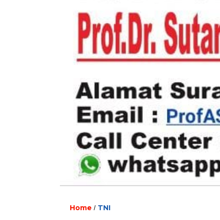
Home
TNI
/