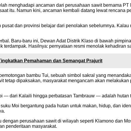
elah menghadapi ancaman dari perusahaan sawit bernama PT Me
 saat itu. Namun kini, ancaman kembali datang lewat rencana p
ah pusat dan provinsi belajar dari penolakan sebelumnya. Kalau
rbal. Baru-baru ini, Dewan Adat Distrik Klaso di bawah pimpi
trik terdampak. Hasilnya: pernyataan resmi menolak kehadiran s
, Tingkatkan Pemahaman dan Semangat Prajurit
pemotongan bambu Tui, sebuah simbol sakral yang menandakan 
 sawit tetap dipaksakan, masyarakat mengancam akan melakukan
i — dari Kalaili hingga perbatasan Tambrauw — adalah hutan t
 suku Moi bergantung pada hutan untuk makan, hidup, dan identi
ya.
 dengan perusahaan sawit di wilayah seperti Klamono dan Mosi
 dan penderitaan masyarakat.