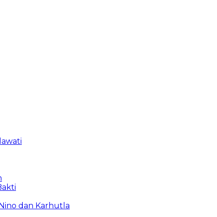
lawati
n
akti
Nino dan Karhutla