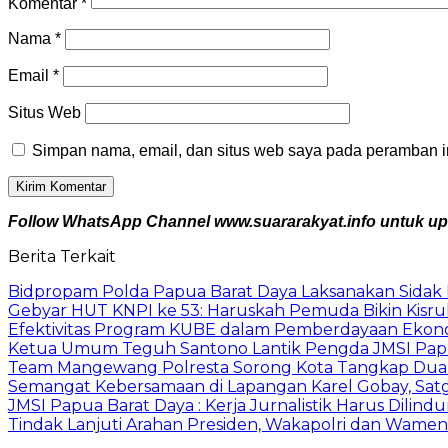
Komentar
*
Nama
*
Email
*
Situs Web
Simpan nama, email, dan situs web saya pada peramban in
Follow WhatsApp Channel www.suararakyat.info untuk upda
Berita Terkait
Bidpropam Polda Papua Barat Daya Laksanakan Sidak Pe
Gebyar HUT KNPI ke 53: Haruskah Pemuda Bikin Kisru
Efektivitas Program KUBE dalam Pemberdayaan Ekonom
Ketua Umum Teguh Santono Lantik Pengda JMSI Papu
Team Mangewang Polresta Sorong Kota Tangkap Dua
Semangat Kebersamaan di Lapangan Karel Gobay, Satgas
JMSI Papua Barat Daya : Kerja Jurnalistik Harus Dilin
Tindak Lanjuti Arahan Presiden, Wakapolri dan Wamen