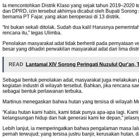
Ia mencontohkan Distrik Klaso yang sejak tahun 2019–2020 t
dan DPRD, izin tersebut akhirnya dicabut oleh Bupati Sorong
bernama PT Fajar, yang akan beroperasi di 13 distrik.
“Ini bukan sekali ditolak. Sudah dua kali! Harusnya pemerint
rencana itu,” tegas Ulimba.
Penolakan masyarakat adat tidak berhenti pada pernyataan ve
besar yang dihadiri perwakilan masyarakat adat dari lima dis
READ
Lantamal XIV Sorong Peringati Nuzulul Qur'an
Sebagai bentuk penolakan adat, masyarakat juga melakukan 
kegiatan industri di wilayah tersebut. Bahkan, jika rencana
sebagai bentuk perlawanan terbuka.
Martinus menegaskan bahwa hutan yang tersisa di wilayah Mo
“Kalau hutan kami habis, kami tidak punya apa-apa lagi. Kami
kelangsungan hidup dan hak generasi kami ke depan,” jelasn
Lebih lanjut, ia memperingatkan bahwa pengalaman masa lalu
pernah terwujud; yang tersisa justru banjir, kerusakan hutan,