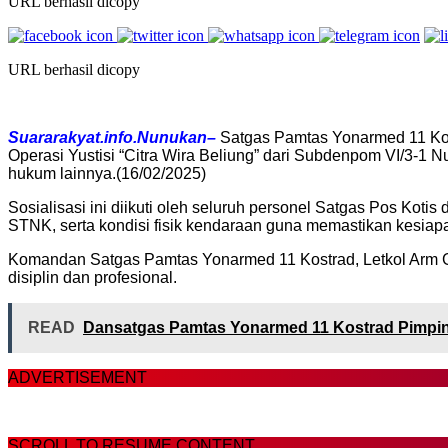
URL berhasil dicopy
URL berhasil dicopy
Suararakyat.info.Nunukan–
Satgas Pamtas Yonarmed 11 Kos
Operasi Yustisi “Citra Wira Beliung” dari Subdenpom VI/3-1 Nu
hukum lainnya.(16/02/2025)
Sosialisasi ini diikuti oleh seluruh personel Satgas Pos Kot
STNK, serta kondisi fisik kendaraan guna memastikan kesiap
Komandan Satgas Pamtas Yonarmed 11 Kostrad, Letkol Arm G
disiplin dan profesional.
READ
Dansatgas Pamtas Yonarmed 11 Kostrad Pimpin
ADVERTISEMENT
SCROLL TO RESUME CONTENT