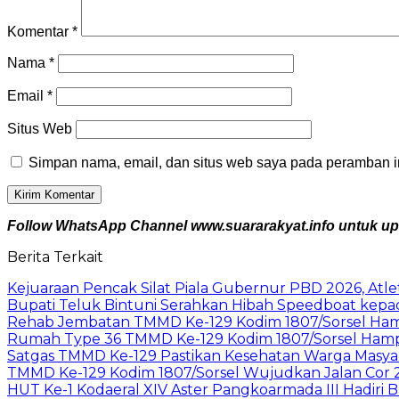
Komentar
*
Nama
*
Email
*
Situs Web
Simpan nama, email, dan situs web saya pada peramban in
Follow WhatsApp Channel www.suararakyat.info untuk upda
Berita Terkait
Kejuaraan Pencak Silat Piala Gubernur PBD 2026, Atle
Bupati Teluk Bintuni Serahkan Hibah Speedboat kep
Rehab Jembatan TMMD Ke-129 Kodim 1807/Sorsel Ham
Rumah Type 36 TMMD Ke-129 Kodim 1807/Sorsel Hamp
Satgas TMMD Ke-129 Pastikan Kesehatan Warga Masya
TMMD Ke-129 Kodim 1807/Sorsel Wujudkan Jalan Cor 
HUT Ke-1 Kodaeral XIV Aster Pangkoarmada III Hadiri B