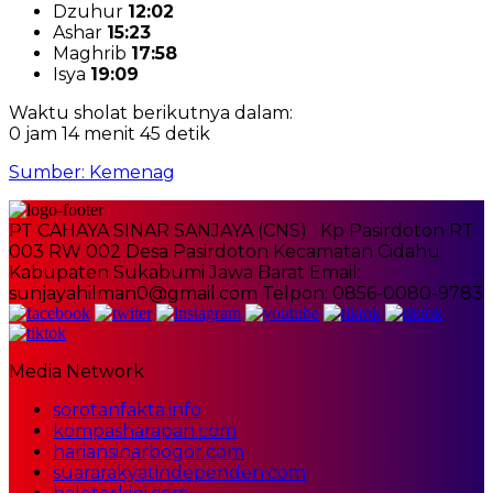
Dzuhur
12:02
Ashar
15:23
Maghrib
17:58
Isya
19:09
Waktu sholat berikutnya dalam:
0 jam 14 menit 45 detik
Sumber: Kemenag
PT CAHAYA SINAR SANJAYA (CNS) Kp Pasirdoton RT
003 RW 002 Desa Pasirdoton Kecamatan Cidahu
Kabupaten Sukabumi Jawa Barat Email:
sunjayahilman0@gmail.com Telpon: 0856-0080-9783
Media Network
sorotanfakta.info
kompasharapan.com
hariansinarbogor.com
suararakyatindependen.com