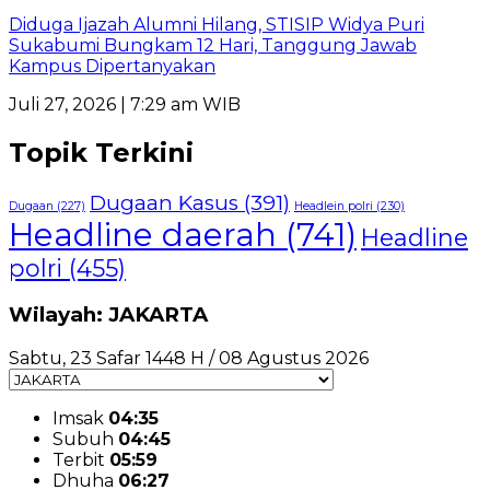
Diduga Ijazah Alumni Hilang, STISIP Widya Puri
Sukabumi Bungkam 12 Hari, Tanggung Jawab
Kampus Dipertanyakan
Juli 27, 2026 | 7:29 am WIB
Topik Terkini
Dugaan Kasus
(391)
Dugaan
(227)
Headlein polri
(230)
Headline daerah
(741)
Headline
polri
(455)
Wilayah: JAKARTA
Sabtu, 23 Safar 1448 H / 08 Agustus 2026
Imsak
04:35
Subuh
04:45
Terbit
05:59
Dhuha
06:27