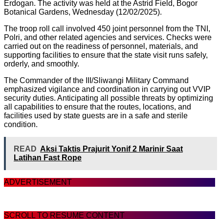
Erdogan. The activity was held at the Astrid Field, Bogor
Botanical Gardens, Wednesday (12/02/2025).
The troop roll call involved 450 joint personnel from the TNI,
Polri, and other related agencies and services. Checks were
carried out on the readiness of personnel, materials, and
supporting facilities to ensure that the state visit runs safely,
orderly, and smoothly.
The Commander of the III/Sliwangi Military Command
emphasized vigilance and coordination in carrying out VVIP
security duties. Anticipating all possible threats by optimizing
all capabilities to ensure that the routes, locations, and
facilities used by state guests are in a safe and sterile
condition.
READ
Aksi Taktis Prajurit Yonif 2 Marinir Saat
Latihan Fast Rope
ADVERTISEMENT
SCROLL TO RESUME CONTENT