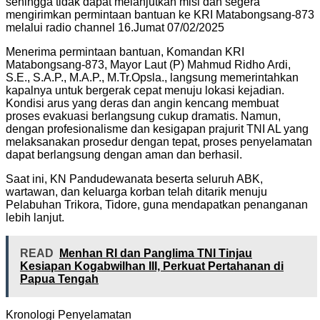
sehingga tidak dapat melanjutkan misi dan segera
mengirimkan permintaan bantuan ke KRI Matabongsang-873
melalui radio channel 16.Jumat 07/02/2025
Menerima permintaan bantuan, Komandan KRI
Matabongsang-873, Mayor Laut (P) Mahmud Ridho Ardi,
S.E., S.A.P., M.A.P., M.Tr.Opsla., langsung memerintahkan
kapalnya untuk bergerak cepat menuju lokasi kejadian.
Kondisi arus yang deras dan angin kencang membuat
proses evakuasi berlangsung cukup dramatis. Namun,
dengan profesionalisme dan kesigapan prajurit TNI AL yang
melaksanakan prosedur dengan tepat, proses penyelamatan
dapat berlangsung dengan aman dan berhasil.
Saat ini, KN Pandudewanata beserta seluruh ABK,
wartawan, dan keluarga korban telah ditarik menuju
Pelabuhan Trikora, Tidore, guna mendapatkan penanganan
lebih lanjut.
READ
Menhan RI dan Panglima TNI Tinjau
Kesiapan Kogabwilhan III, Perkuat Pertahanan di
Papua Tengah
Kronologi Penyelamatan