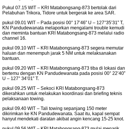
Pukul 07.15 WIT – KRI Matabongsang-873 bertolak dari
Pelabuhan Trikora, Tidore untuk bergerak ke area SAR.
pukul 09.01 WIT – Pada posisi 00° 17’46” U – 127°35’31” T,
KN Pandudewanata melaporkan mengalami trouble kemudi
dan meminta bantuan KRI Matabongsang-873 melalui radio
channel 16.
pukul 09.10 WIT – KRI Matabongsang-873 segera memutar
haluan dan menempuh jarak 5 NM untuk melaksanakan
bantuan.
pukul 09.20 WIT – KRI Matabongsang-873 tiba di lokasi dan
bertemu dengan KN Pandudewanata pada posisi 00° 22’40”
U – 127° 34’01” T.
pukul 09.25 WIT – Sekoci KRI Matabongsang-873
dikerahkan untuk melakukan koordinasi dan briefing teknis
pelaksanaan towing.
pukul 09.40 WIT – Tali towing sepanjang 150 meter
dikirimkan ke KN Pandudewanata. Saat itu, kapal sempat
hanyut mendekati daratan akibat angin kencang 15-25 knot.
pukul 09.56 WIT – KRI Matabongsang-873 mulai menarik