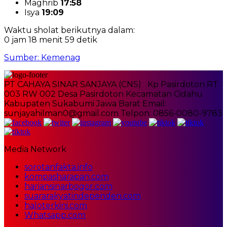
Maghrib
17:58
Isya
19:09
Waktu sholat berikutnya dalam:
0 jam 18 menit 59 detik
Sumber: Kemenag
PT CAHAYA SINAR SANJAYA (CNS) Kp Pasirdoton RT
003 RW 002 Desa Pasirdoton Kecamatan Cidahu
Kabupaten Sukabumi Jawa Barat Email:
sunjayahilman0@gmail.com Telpon: 0856-0080-9783
Media Network
sorotanfakta.info
kompasharapan.com
hariansinarbogor.com
suararakyatindependen.com
haloterkini.com
Whatsapp.com