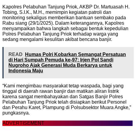
Kapolres Pelabuhan Tanjung Priok, AKBP Dr. Martuasah H.
Tobing, S.I.K., M.H., memimpin kegiatan patroli dan
monitoring sekaligus memberikan bantuan sembako pada
Rabu siang (29/1/2025). Dalam keterangannya, Kapolres
menyampaikan bahwa langkah sebagai bentuk kepedulian
Polres Pelabuhan Tanjung Priok terhadap warga yang
sedang mengalami kesulitan akibat bencana banjir.
READ
Humas Polri Kobarkan Semangat Persatuan
di Hari Sumpah Pemuda ke-97: Irjen Pol Sandi
Nugroho Ajak Generasi Muda Berkarya untuk
Indonesia Maju
“Kami mengimbau masyarakat tetap waspada, bagi yang
tinggal di daerah rawan banjir dan matikan aliran listrik
karena sangat membahayakan dan Satgas Banjir Polres
Pelabuhan Tanjung Priok telah disiapkan berikut Personel
dan Perahu Karet, Plampung di Polsubsektor Muara Angke,”
pungkasnya.
ADVERTISEMENT