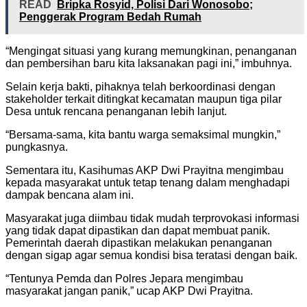
READ
Bripka Rosyid, Polisi Dari Wonosobo;
Penggerak Program Bedah Rumah
“Mengingat situasi yang kurang memungkinan, penanganan
dan pembersihan baru kita laksanakan pagi ini,” imbuhnya.
Selain kerja bakti, pihaknya telah berkoordinasi dengan
stakeholder terkait ditingkat kecamatan maupun tiga pilar
Desa untuk rencana penanganan lebih lanjut.
“Bersama-sama, kita bantu warga semaksimal mungkin,”
pungkasnya.
Sementara itu, Kasihumas AKP Dwi Prayitna mengimbau
kepada masyarakat untuk tetap tenang dalam menghadapi
dampak bencana alam ini.
Masyarakat juga diimbau tidak mudah terprovokasi informasi
yang tidak dapat dipastikan dan dapat membuat panik.
Pemerintah daerah dipastikan melakukan penanganan
dengan sigap agar semua kondisi bisa teratasi dengan baik.
“Tentunya Pemda dan Polres Jepara mengimbau
masyarakat jangan panik,” ucap AKP Dwi Prayitna.