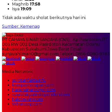
Maghrib
17:58
Isya
19:09
Tidak ada waktu sholat berikutnya hari ini.
Sumber: Kemenag
PT CAHAYA SINAR SANJAYA (CNS) Kp Pasirdoton RT
003 RW 002 Desa Pasirdoton Kecamatan Cidahu
Kabupaten Sukabumi Jawa Barat Email:
sunjayahilman0@gmail.com Telpon: 0856-0080-9783
Media Network
sorotanfakta.info
kompasharapan.com
hariansinarbogor.com
suararakyatindependen.com
haloterkini.com
Whatsapp.com