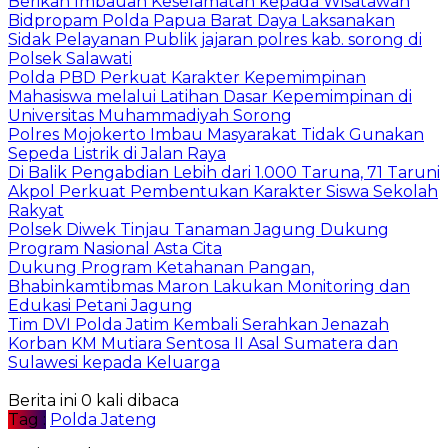
Berikan Imbauan Keselamatan kepada Wisatawan
Bidpropam Polda Papua Barat Daya Laksanakan
Sidak Pelayanan Publik jajaran polres kab. sorong di
Polsek Salawati
Polda PBD Perkuat Karakter Kepemimpinan
Mahasiswa melalui Latihan Dasar Kepemimpinan di
Universitas Muhammadiyah Sorong
Polres Mojokerto Imbau Masyarakat Tidak Gunakan
Sepeda Listrik di Jalan Raya
Di Balik Pengabdian Lebih dari 1.000 Taruna, 71 Taruni
Akpol Perkuat Pembentukan Karakter Siswa Sekolah
Rakyat
Polsek Diwek Tinjau Tanaman Jagung Dukung
Program Nasional Asta Cita
Dukung Program Ketahanan Pangan,
Bhabinkamtibmas Maron Lakukan Monitoring dan
Edukasi Petani Jagung
Tim DVI Polda Jatim Kembali Serahkan Jenazah
Korban KM Mutiara Sentosa II Asal Sumatera dan
Sulawesi kepada Keluarga
Berita ini 0 kali dibaca
Tag :
Polda Jateng