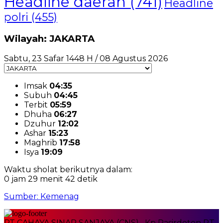
Headline daerah
(741)
Headline
polri
(455)
Wilayah: JAKARTA
Sabtu, 23 Safar 1448 H / 08 Agustus 2026
Imsak
04:35
Subuh
04:45
Terbit
05:59
Dhuha
06:27
Dzuhur
12:02
Ashar
15:23
Maghrib
17:58
Isya
19:09
Waktu sholat berikutnya dalam:
0 jam 29 menit 42 detik
Sumber: Kemenag
PT CAHAYA SINAR SANJAYA (CNS) Kp Pasirdoton RT