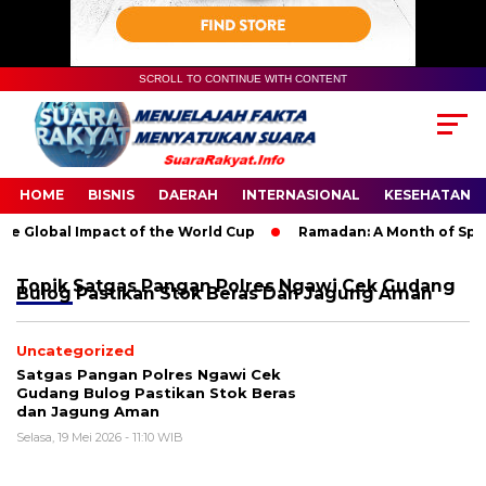
SCROLL TO CONTINUE WITH CONTENT
HOME
BISNIS
DAERAH
INTERNASIONAL
KESEHATAN
e Global Impact of the World Cup
Ramadan: A Month of Spirit
Topik
Satgas Pangan Polres Ngawi Cek Gudang
Bulog Pastikan Stok Beras Dan Jagung Aman
Uncategorized
Satgas Pangan Polres Ngawi Cek
Gudang Bulog Pastikan Stok Beras
dan Jagung Aman
Selasa, 19 Mei 2026 - 11:10 WIB