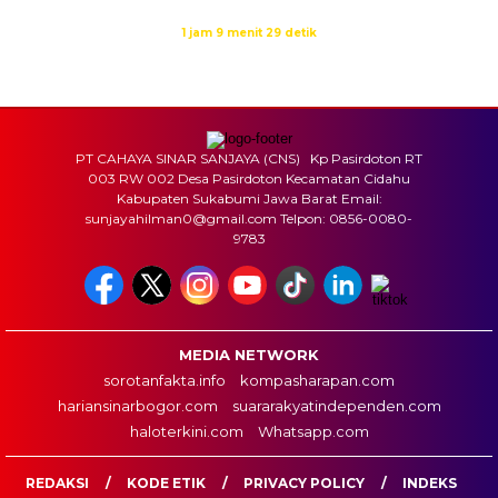
Waktu sholat berikutnya dalam:
1 jam 9 menit 29 detik
Sumber: Kemenag
PT CAHAYA SINAR SANJAYA (CNS) Kp Pasirdoton RT
003 RW 002 Desa Pasirdoton Kecamatan Cidahu
Kabupaten Sukabumi Jawa Barat Email:
sunjayahilman0@gmail.com Telpon: 0856-0080-
9783
MEDIA NETWORK
sorotanfakta.info
kompasharapan.com
hariansinarbogor.com
suararakyatindependen.com
haloterkini.com
Whatsapp.com
REDAKSI
KODE ETIK
PRIVACY POLICY
INDEKS