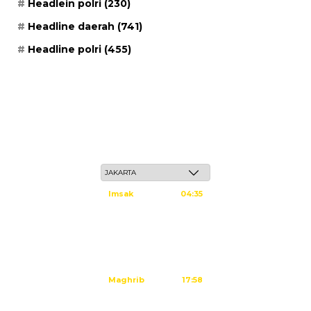
Headlein polri
(230)
Headline daerah
(741)
Headline polri
(455)
Kamis, 21 Safar 1448 H / 06 Agustus 2026
Imsak
04:35
Subuh
04:45
Dzuhur
12:02
Ashar
15:23
Maghrib
17:58
Isya
19:09