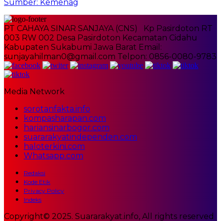
Sumber: Kemenag
PT CAHAYA SINAR SANJAYA (CNS) Kp Pasirdoton RT
003 RW 002 Desa Pasirdoton Kecamatan Cidahu
Kabupaten Sukabumi Jawa Barat Email:
sunjayahilman0@gmail.com Telpon: 0856-0080-9783
Media Network
sorotanfakta.info
kompasharapan.com
hariansinarbogor.com
suararakyatindependen.com
haloterkini.com
Whatsapp.com
Redaksi
Kode Etik
Privacy Policy
Indeks
Copyright© 2025. Suararakyat.info, All rights reserved