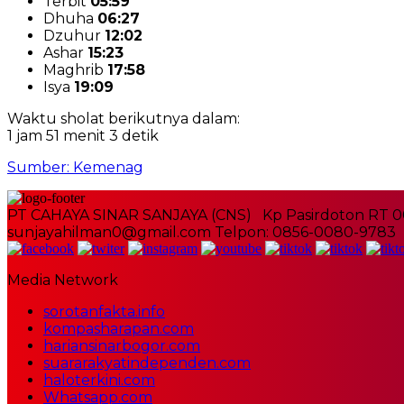
Terbit
05:59
Dhuha
06:27
Dzuhur
12:02
Ashar
15:23
Maghrib
17:58
Isya
19:09
Waktu sholat berikutnya dalam:
1 jam 51 menit 2 detik
Sumber: Kemenag
PT CAHAYA SINAR SANJAYA (CNS) Kp Pasirdoton RT 0
sunjayahilman0@gmail.com Telpon: 0856-0080-9783
Media Network
sorotanfakta.info
kompasharapan.com
hariansinarbogor.com
suararakyatindependen.com
haloterkini.com
Whatsapp.com