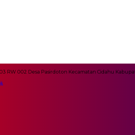
03 RW 002 Desa Pasirdoton Kecamatan Cidahu Kabupat