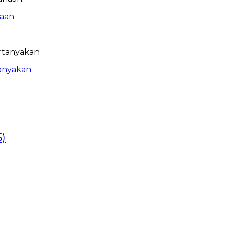
naan
tanyakan
)