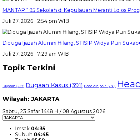
MANTAP ” 95 Sekolah di Kepulauan Meranti Lolos Progr
Juli 27, 2026 | 2:54 pm WIB
Diduga Ijazah Alumni Hilang, STISIP Widya Puri Suk
Juli 27, 2026 | 7:29 am WIB
Topik Terkini
Head
Dugaan Kasus
(391)
Dugaan
(227)
Headlein polri
(230)
Wilayah: JAKARTA
Sabtu, 23 Safar 1448 H / 08 Agustus 2026
Imsak
04:35
Subuh
04:45