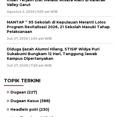
Indah Terjalin Erat Melalui Wisata Alam di Karacak
Valley Garut
Agustus 2, 2026 | 5:53 am WIB
MANTAP ” 95 Sekolah di Kepulauan Meranti Lolos
Program Revitalisasi 2026, 21 Sekolah Masuki Tahap
Pelaksanaan
Juli 27, 2026 | 2:54 pm WIB
Diduga Ijazah Alumni Hilang, STISIP Widya Puri
Sukabumi Bungkam 12 Hari, Tanggung Jawab
Kampus Dipertanyakan
Juli 27, 2026 | 7:29 am WIB
TOPIK TERKINI
Dugaan
(227)
Dugaan Kasus
(388)
Headlein polri
(230)