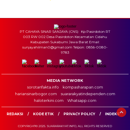
Sumber: Kemenag
PT CAHAYA SINAR SANJAYA (CNS) Kp Pasirdoton RT
003 RW 002 Desa Pasirdoton Kecamatan Cidahu
Kabupaten Sukabumi Jawa Barat Email:
sunjayahilman0@gmail.com Telpon: 0856-0080-
9783
MEDIA NETWORK
sorotanfakta.info
kompasharapan.com
hariansinarbogor.com
suararakyatindependen.com
haloterkini.com
Whatsapp.com
REDAKSI
KODE ETIK
PRIVACY POLICY
INDEKS
COPYRIGHT© 2025. SUARARAKYAT.INFO, ALL RIGHTS RESERVED