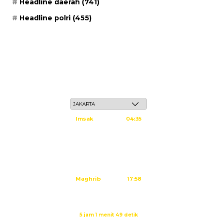
Headline daerah
(741)
Headline polri
(455)
Kamis, 21 Safar 1448 H / 06 Agustus 2026
Imsak
04:35
Subuh
04:45
Dzuhur
12:02
Ashar
15:23
Maghrib
17:58
Isya
19:09
Waktu sholat berikutnya dalam:
5 jam 1 menit 49 detik