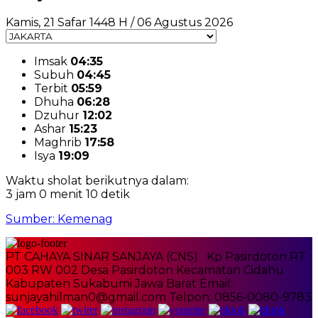
Kamis, 21 Safar 1448 H / 06 Agustus 2026
Imsak
04:35
Subuh
04:45
Terbit
05:59
Dhuha
06:28
Dzuhur
12:02
Ashar
15:23
Maghrib
17:58
Isya
19:09
Waktu sholat berikutnya dalam:
3 jam 0 menit 10 detik
Sumber: Kemenag
PT CAHAYA SINAR SANJAYA (CNS) Kp Pasirdoton RT
003 RW 002 Desa Pasirdoton Kecamatan Cidahu
Kabupaten Sukabumi Jawa Barat Email:
sunjayahilman0@gmail.com Telpon: 0856-0080-9783