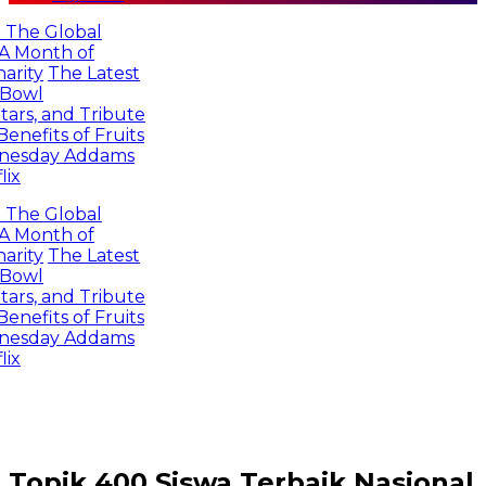
he Global
Month of
ity
The Latest
owl
s, and Tribute
efits of Fruits
sday Addams
x
he Global
Month of
ity
The Latest
owl
s, and Tribute
efits of Fruits
sday Addams
x
Topik
400 Siswa Terbaik Nasional