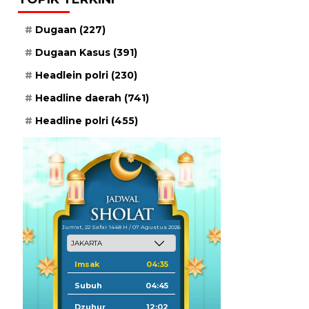
Dugaan
(227)
Dugaan Kasus
(391)
Headlein polri
(230)
Headline daerah
(741)
Headline polri
(455)
Jum'at, 22 Safar 1448 H / 07 Agustus 2026
Imsak
04:35
Subuh
04:45
Dzuhur
12:02