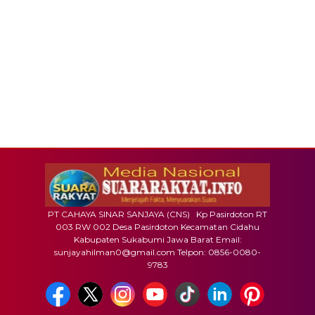
PT CAHAYA SINAR SANJAYA (CNS) Kp Pasirdoton RT
003 RW 002 Desa Pasirdoton Kecamatan Cidahu
Kabupaten Sukabumi Jawa Barat Email:
sunjayahilman0@gmail.com Telpon: 0856-0080-
9783