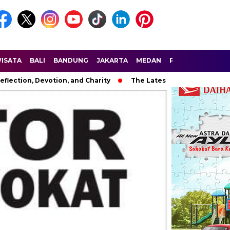
ISATA
BALI
BANDUNG
JAKARTA
MEDAN
PALEMBANG
SU
eflection, Devotion, and Charity
The Latest News in R&B Musi