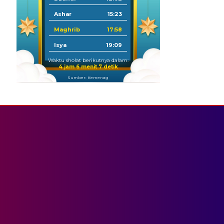
Ashar
15:23
Maghrib
17:58
Isya
19:09
Waktu sholat berikutnya dalam:
4 jam 6 menit 5 detik
Sumber: Kemenag