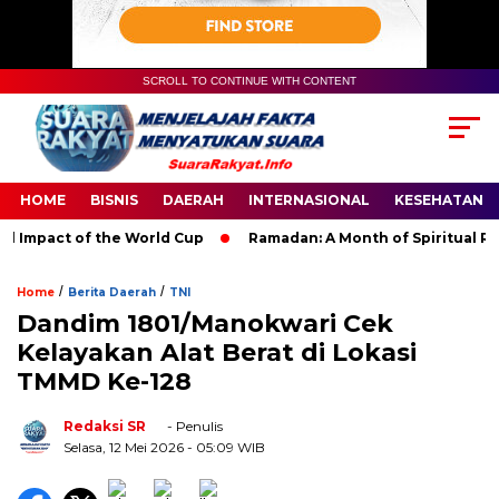
SCROLL TO CONTINUE WITH CONTENT
HOME
BISNIS
DAERAH
INTERNASIONAL
KESEHATAN
Impact of the World Cup
Ramadan: A Month of Spiritual Reflec
/
/
Home
Berita Daerah
TNI
Dandim 1801/Manokwari Cek
Kelayakan Alat Berat di Lokasi
TMMD Ke-128
Redaksi SR
- Penulis
Selasa, 12 Mei 2026
- 05:09 WIB