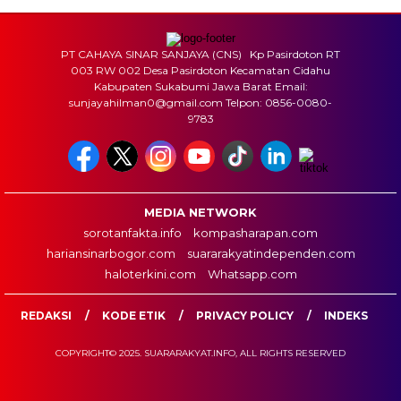
PT CAHAYA SINAR SANJAYA (CNS) Kp Pasirdoton RT
003 RW 002 Desa Pasirdoton Kecamatan Cidahu
Kabupaten Sukabumi Jawa Barat Email:
sunjayahilman0@gmail.com Telpon: 0856-0080-
9783
MEDIA NETWORK
sorotanfakta.info
kompasharapan.com
hariansinarbogor.com
suararakyatindependen.com
haloterkini.com
Whatsapp.com
REDAKSI
KODE ETIK
PRIVACY POLICY
INDEKS
COPYRIGHT© 2025. SUARARAKYAT.INFO, ALL RIGHTS RESERVED