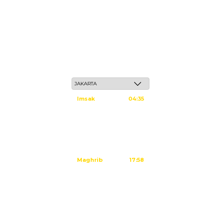
Sabtu, 23 Safar 1448 H / 08 Agustus 2026
Imsak
04:35
Subuh
04:45
Dzuhur
12:02
Ashar
15:23
Maghrib
17:58
Isya
19:09
Tidak ada waktu sholat berikutnya hari ini.
Sumber: Kemenag