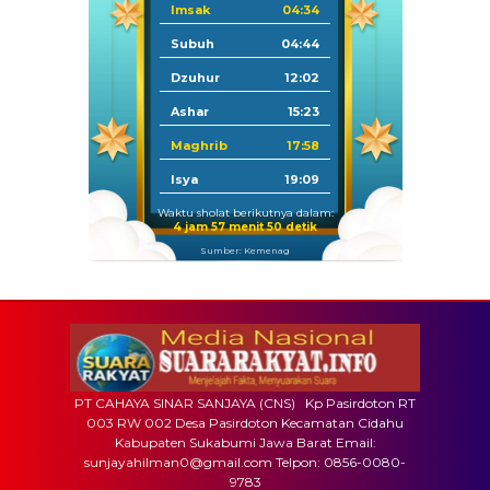
Imsak
04:34
Subuh
04:44
Dzuhur
12:02
Ashar
15:23
Maghrib
17:58
Isya
19:09
Waktu sholat berikutnya dalam:
4 jam 57 menit 50 detik
Sumber: Kemenag
PT CAHAYA SINAR SANJAYA (CNS) Kp Pasirdoton RT
003 RW 002 Desa Pasirdoton Kecamatan Cidahu
Kabupaten Sukabumi Jawa Barat Email:
sunjayahilman0@gmail.com Telpon: 0856-0080-
9783