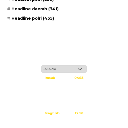
Headline daerah
(741)
Headline polri
(455)
Jum'at, 22 Safar 1448 H / 07 Agustus 2026
Imsak
04:35
Subuh
04:45
Dzuhur
12:02
Ashar
15:23
Maghrib
17:58
Isya
19:09