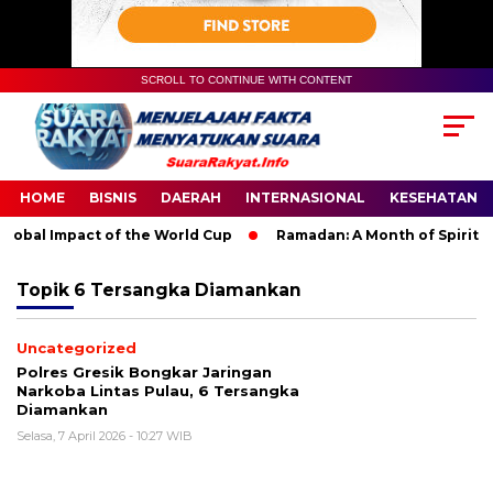
SCROLL TO CONTINUE WITH CONTENT
HOME
BISNIS
DAERAH
INTERNASIONAL
KESEHATAN
obal Impact of the World Cup
Ramadan: A Month of Spiritual 
Topik
6 Tersangka Diamankan
Uncategorized
Polres Gresik Bongkar Jaringan
Narkoba Lintas Pulau, 6 Tersangka
Diamankan
Selasa, 7 April 2026 - 10:27 WIB