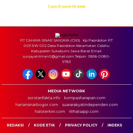
Waktu sholat berikutnya dalam:
3 jam 13 menit 56 detik
Sumber: Kemenag
PT CAHAYA SINAR SANJAYA (CNS) Kp Pasirdoton RT
003 RW 002 Desa Pasirdoton Kecamatan Cidahu
Kabupaten Sukabumi Jawa Barat Email:
sunjayahilman0@gmail.com Telpon: 0856-0080-
9783
MEDIA NETWORK
sorotanfakta.info
kompasharapan.com
hariansinarbogor.com
suararakyatindependen.com
haloterkini.com
Whatsapp.com
REDAKSI
KODE ETIK
PRIVACY POLICY
INDEKS