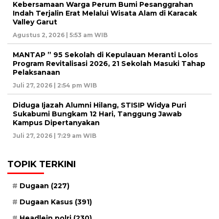
Kebersamaan Warga Perum Bumi Pesanggrahan
Indah Terjalin Erat Melalui Wisata Alam di Karacak
Valley Garut
Agustus 2, 2026 | 5:53 am WIB
MANTAP ” 95 Sekolah di Kepulauan Meranti Lolos
Program Revitalisasi 2026, 21 Sekolah Masuki Tahap
Pelaksanaan
Juli 27, 2026 | 2:54 pm WIB
Diduga Ijazah Alumni Hilang, STISIP Widya Puri
Sukabumi Bungkam 12 Hari, Tanggung Jawab
Kampus Dipertanyakan
Juli 27, 2026 | 7:29 am WIB
TOPIK TERKINI
Dugaan
(227)
Dugaan Kasus
(391)
Headlein polri
(230)