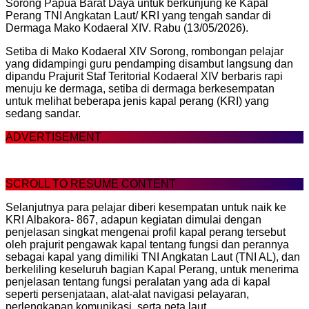
Sorong Papua Barat Daya untuk berkunjung ke Kapal
Perang TNI Angkatan Laut/ KRI yang tengah sandar di
Dermaga Mako Kodaeral XIV. Rabu (13/05/2026).
Setiba di Mako Kodaeral XIV Sorong, rombongan pelajar
yang didampingi guru pendamping disambut langsung dan
dipandu Prajurit Staf Teritorial Kodaeral XIV berbaris rapi
menuju ke dermaga, setiba di dermaga berkesempatan
untuk melihat beberapa jenis kapal perang (KRI) yang
sedang sandar.
ADVERTISEMENT
SCROLL TO RESUME CONTENT
Selanjutnya para pelajar diberi kesempatan untuk naik ke
KRI Albakora- 867, adapun kegiatan dimulai dengan
penjelasan singkat mengenai profil kapal perang tersebut
oleh prajurit pengawak kapal tentang fungsi dan perannya
sebagai kapal yang dimiliki TNI Angkatan Laut (TNI AL), dan
berkeliling keseluruh bagian Kapal Perang, untuk menerima
penjelasan tentang fungsi peralatan yang ada di kapal
seperti persenjataan, alat-alat navigasi pelayaran,
perlengkapan komunikasi, serta peta laut.