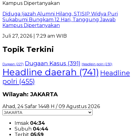
Diduga Ijazah Alumni Hilang, STISIP Widya Puri
Sukabumi Bungkam 12 Hari, Tanggung Jawab
Kampus Dipertanyakan
Juli 27, 2026 | 7:29 am WIB
Topik Terkini
Dugaan Kasus
(391)
Dugaan
(227)
Headlein polri
(230)
Headline daerah
(741)
Headline
polri
(455)
Wilayah: JAKARTA
Ahad, 24 Safar 1448 H / 09 Agustus 2026
Imsak
04:34
Subuh
04:44
Terbit
05:59