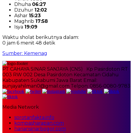
Dhuha
06:27
Dzuhur
12:02
Ashar
15:23
Maghrib
17:58
Isya
19:09
Waktu sholat berikutnya dalam:
0 jam 6 menit 48 detik
Sumber: Kemenag
PT CAHAYA SINAR SANJAYA (CNS) Kp Pasirdoton RT
003 RW 002 Desa Pasirdoton Kecamatan Cidahu
Kabupaten Sukabumi Jawa Barat Email:
sunjayahilman0@gmail.com Telpon: 0856-0080-9783
Media Network
sorotanfakta.info
kompasharapan.com
hariansinarbogor.com