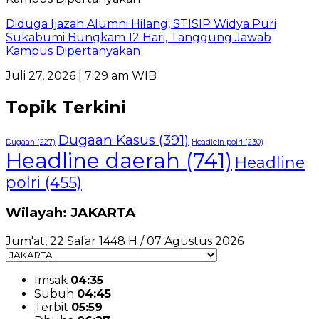
Diduga Ijazah Alumni Hilang, STISIP Widya Puri
Sukabumi Bungkam 12 Hari, Tanggung Jawab
Kampus Dipertanyakan
Juli 27, 2026 | 7:29 am WIB
Topik Terkini
Dugaan Kasus
(391)
Dugaan
(227)
Headlein polri
(230)
Headline daerah
(741)
Headline
polri
(455)
Wilayah: JAKARTA
Jum'at, 22 Safar 1448 H / 07 Agustus 2026
Imsak
04:35
Subuh
04:45
Terbit
05:59