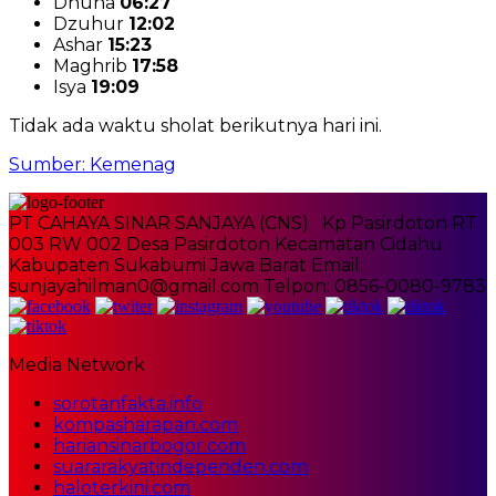
Dhuha
06:27
Dzuhur
12:02
Ashar
15:23
Maghrib
17:58
Isya
19:09
Tidak ada waktu sholat berikutnya hari ini.
Sumber: Kemenag
PT CAHAYA SINAR SANJAYA (CNS) Kp Pasirdoton RT
003 RW 002 Desa Pasirdoton Kecamatan Cidahu
Kabupaten Sukabumi Jawa Barat Email:
sunjayahilman0@gmail.com Telpon: 0856-0080-9783
Media Network
sorotanfakta.info
kompasharapan.com
hariansinarbogor.com
suararakyatindependen.com
haloterkini.com