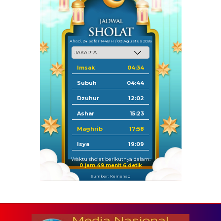
Ahad, 24 Safar 1448 H / 09 Agustus 2026
Imsak
04:34
Subuh
04:44
Dzuhur
12:02
Ashar
15:23
Maghrib
17:58
Isya
19:09
Waktu sholat berikutnya dalam:
0 jam 49 menit 5 detik
Sumber: Kemenag