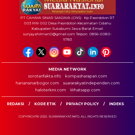
PT CAHAYA SINAR SANJAYA (CNS) Kp Pasirdoton RT
003 RW 002 Desa Pasirdoton Kecamatan Cidahu
Kabupaten Sukabumi Jawa Barat Email:
sunjayahilman0@gmail.com Telpon: 0856-0080-
9783
MEDIA NETWORK
sorotanfakta.info
kompasharapan.com
hariansinarbogor.com
suararakyatindependen.com
haloterkini.com
Whatsapp.com
REDAKSI
KODE ETIK
PRIVACY POLICY
INDEKS
COPYRIGHT© 2025. SUARARAKYAT.INFO, ALL RIGHTS RESERVED