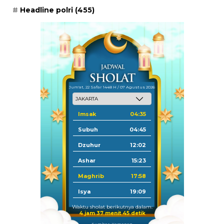
Headline polri
(455)
Jum'at, 22 Safar 1448 H / 07 Agustus 2026
Imsak
04:35
Subuh
04:45
Dzuhur
12:02
Ashar
15:23
Maghrib
17:58
Isya
19:09
Waktu sholat berikutnya dalam:
4 jam 37 menit 45 detik
Sumber: Kemenag