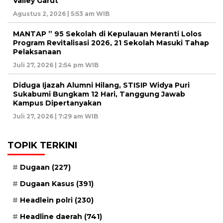
Valley Garut
Agustus 2, 2026 | 5:53 am WIB
MANTAP ” 95 Sekolah di Kepulauan Meranti Lolos
Program Revitalisasi 2026, 21 Sekolah Masuki Tahap
Pelaksanaan
Juli 27, 2026 | 2:54 pm WIB
Diduga Ijazah Alumni Hilang, STISIP Widya Puri
Sukabumi Bungkam 12 Hari, Tanggung Jawab
Kampus Dipertanyakan
Juli 27, 2026 | 7:29 am WIB
TOPIK TERKINI
Dugaan
(227)
Dugaan Kasus
(391)
Headlein polri
(230)
Headline daerah
(741)