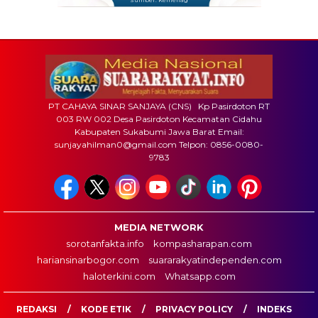
PT CAHAYA SINAR SANJAYA (CNS) Kp Pasirdoton RT
003 RW 002 Desa Pasirdoton Kecamatan Cidahu
Kabupaten Sukabumi Jawa Barat Email:
sunjayahilman0@gmail.com Telpon: 0856-0080-
9783
MEDIA NETWORK
sorotanfakta.info
kompasharapan.com
hariansinarbogor.com
suararakyatindependen.com
haloterkini.com
Whatsapp.com
REDAKSI
KODE ETIK
PRIVACY POLICY
INDEKS