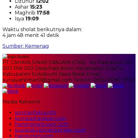
Dzuhur
12:02
Ashar
15:23
Maghrib
17:58
Isya
19:09
Waktu sholat berikutnya dalam:
4 jam 48 menit 41 detik
Sumber: Kemenag
PT CAHAYA SINAR SANJAYA (CNS) Kp Pasirdoton RT
003 RW 002 Desa Pasirdoton Kecamatan Cidahu
Kabupaten Sukabumi Jawa Barat Email:
sunjayahilman0@gmail.com Telpon: 0856-0080-9783
Media Network
sorotanfakta.info
kompasharapan.com
hariansinarbogor.com
suararakyatindependen.com
haloterkini.com