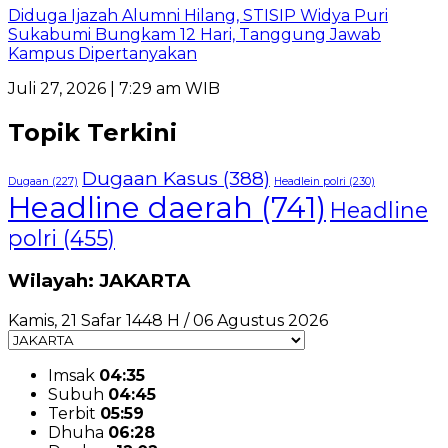
Diduga Ijazah Alumni Hilang, STISIP Widya Puri
Sukabumi Bungkam 12 Hari, Tanggung Jawab
Kampus Dipertanyakan
Juli 27, 2026 | 7:29 am WIB
Topik Terkini
Dugaan Kasus
(388)
Dugaan
(227)
Headlein polri
(230)
Headline daerah
(741)
Headline
polri
(455)
Wilayah: JAKARTA
Kamis, 21 Safar 1448 H / 06 Agustus 2026
Imsak
04:35
Subuh
04:45
Terbit
05:59
Dhuha
06:28